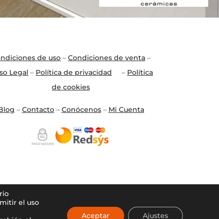
ndiciones de uso
–
Condiciones de venta
–
so Legal
–
Política de privacidad
–
Política
de cookies
Blo
g
–
Contacto
–
Conócenos
–
Mi Cuenta
rio
itir el uso
Aceptar
Ajustes