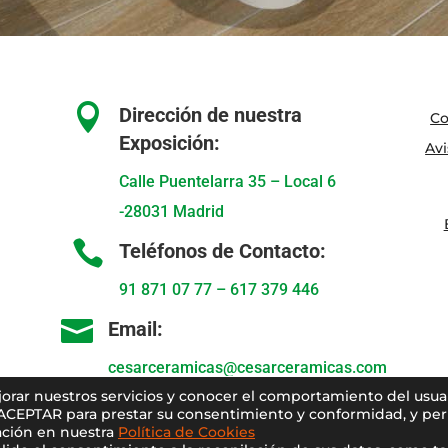

Dirección de nuestra
Co
Exposición:
Avi
Calle Puentelarra 35 – Local 6
-28031 Madrid

Teléfonos de Contacto:
91 871 07 77
–
617 379 446

Email:
cesarceramicas@cesarceramicas.com
ejorar nuestros servicios y conocer el comportamiento del usua
 ACEPTAR para prestar su consentimiento y conformidad, y perm
ción en nuestra
Política de Cookies