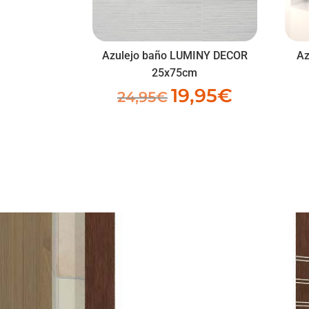
Azulejo baño LUMINY DECOR
Az
25x75cm
19,95
€
El
El
24,95
€
precio
precio
original
actual
era:
es:
24,95€.
19,95€.