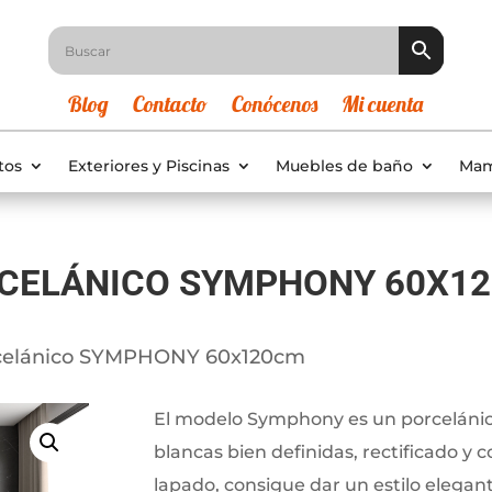
Blog
Contacto
Conócenos
Mi cuenta
tos
Exteriores y Piscinas
Muebles de baño
Mam
CELÁNICO SYMPHONY 60X1
celánico SYMPHONY 60x120cm
El modelo Symphony es un porcelánico
blancas bien definidas, rectificado 
lapado, consigue dar un estilo elegant