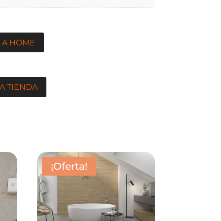
 A HOME
A TIENDA
¡Oferta!