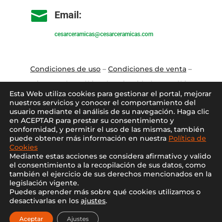

Email:
cesarceramicas@cesarceramicas.com
Condiciones de uso
–
Condiciones de venta
–
Aviso Legal
–
Política de privacidad
–
Política
Esta Web utiliza cookies para gestionar el portal, mejorar
de cookies
nuestros servicios y conocer el comportamiento del
usuario mediante el análisis de su navegación. Haga clic
en ACEPTAR para prestar su consentimiento y
Blo
g
–
Contacto
–
Conócenos
–
Mi Cuenta
conformidad, y permitir el uso de las mismas, también
puede obtener más información en nuestra
Política de
Cookies
Mediante estas acciones se considera afirmativo y valido
el consentimiento a la recopilación de sus datos, como
también el ejercicio de sus derechos mencionados en la
legislación vigente.
Puedes aprender más sobre qué cookies utilizamos o
2021 ©
Cesar Cerámicas
desactivarlas en los
ajustes
.
Diseño web por
Nocturna web
Aceptar
Ajustes