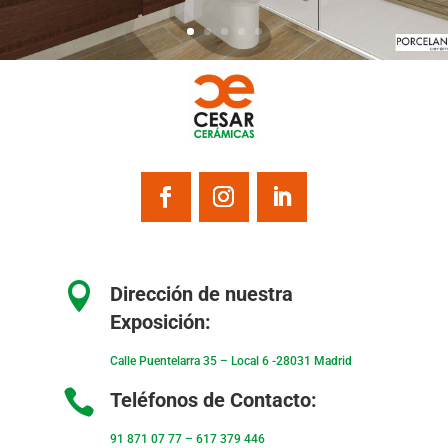

Dirección de nuestra
Exposición:
Calle Puentelarra 35 – Local 6 -28031 Madrid

Teléfonos de Contacto:
91 871 07 77
–
617 379 446